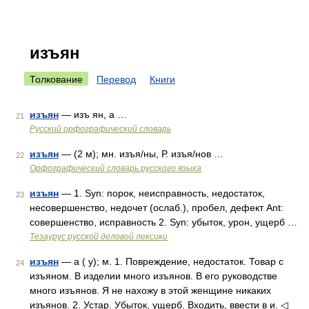
изъян
Толкование
Перевод
Книги
изъян
— изъ ян, а …
21
Русский орфографический словарь
изъян
— (2 м); мн. изъя/ны, Р. изъя/нов …
22
Орфографический словарь русского языка
изъян
— 1. Syn: порок, неисправность, недостаток,
23
несовершенство, недочет (ослаб.), пробел, дефект Ant:
совершенство, исправность 2. Syn: убыток, урон, ущерб …
Тезаурус русской деловой лексики
изъян
— а ( у); м. 1. Повреждение, недостаток. Товар с
24
изъяном. В изделии много изъянов. В его руководстве
много изъянов. Я не нахожу в этой женщине никаких
изъянов. 2. Устар. Убыток, ущерб. Входить, ввести в и. ◁