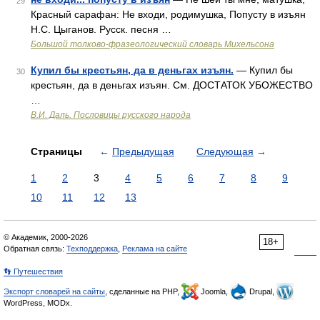
29
Красный сарафан: Не входи, родимушка, Попусту в изъян
Н.С. Цыганов. Русск. песня …
Большой толково-фразеологический словарь Михельсона
Купил бы крестьян, да в деньгах изъян.
— Купил бы
30
крестьян, да в деньгах изъян. См. ДОСТАТОК УБОЖЕСТВО
…
В.И. Даль. Пословицы русского народа
Страницы
←
Предыдущая
Следующая
→
1
2
3
4
5
6
7
8
9
10
11
12
13
© Академик, 2000-2026
18+
Обратная связь:
Техподдержка
,
Реклама на сайте
👣 Путешествия
Экспорт словарей на сайты
, сделанные на PHP,
Joomla,
Drupal,
WordPress, MODx.