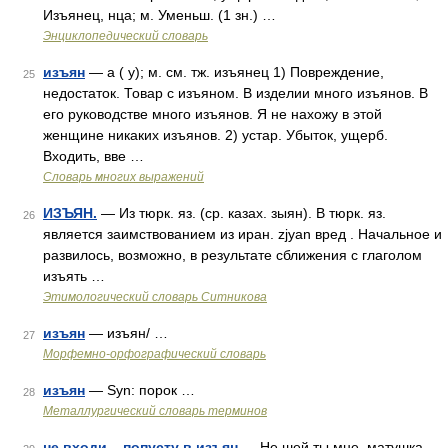
Изъянец, нца; м. Уменьш. (1 зн.) …
Энциклопедический словарь
изъян
— а ( у); м. см. тж. изъянец 1) Повреждение,
25
недостаток. Товар с изъяном. В изделии много изъянов. В
его руководстве много изъянов. Я не нахожу в этой
женщине никаких изъянов. 2) устар. Убыток, ущерб.
Входить, вве …
Словарь многих выражений
ИЗЪЯН.
— Из тюрк. яз. (ср. казах. зыян). В тюрк. яз.
26
является заимствованием из иран. zjyan вред . Начальное и
развилось, возможно, в результате сближения с глаголом
изъять …
Этимологический словарь Ситникова
изъян
— изъян/ …
27
Морфемно-орфографический словарь
изъян
— Syn: порок …
28
Металлургический словарь терминов
не входи... попусту в изъян
— Не шей ты мне, матушка,